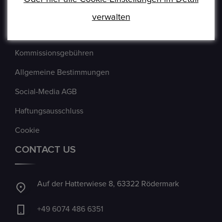
Verkäufer Richtlinien
verwalten
Impressum
Kommissionsgebühren
Allgemeine Bestimmungen
Social-Media AGB
Haftungsausschluss
Cookie
CONTACT US
Auf der Hatterwiese 8, 63322 Rödermark
+49 6074 486 6351