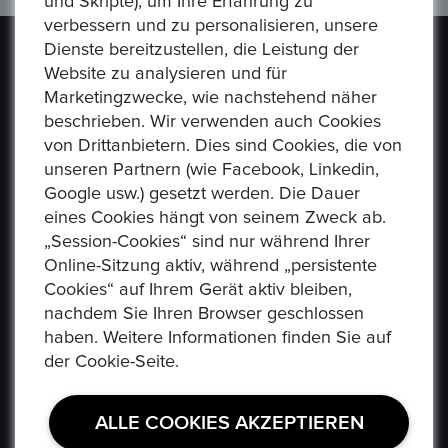
und Skripte), um Ihre Erfahrung zu
verbessern und zu personalisieren, unsere
Dienste bereitzustellen, die Leistung der
Website zu analysieren und für
Marketingzwecke, wie nachstehend näher
beschrieben. Wir verwenden auch Cookies
von Drittanbietern. Dies sind Cookies, die von
Epoxa ist eine Online-Plattform, mit der Benutzer
unseren Partnern (wie Facebook, Linkedin,
Münzen, Medaillen, Edelmetalle und andere
Google usw.) gesetzt werden. Die Dauer
Sammlerstücke auf einer E-Auction-Plattform in den
eines Cookies hängt von seinem Zweck ab.
Formaten Jetzt kaufen / Angebot / Gebot kaufen und
„Session-Cookies“ sind nur während Ihrer
verkaufen können. Epoxa bietet zusätzlich einen
Online-Sitzung aktiv, während „persistente
Umtauschservice von DM zu EUR an. Mit diesem
Cookies“ auf Ihrem Gerät aktiv bleiben,
Service können Personen, die sich weit entfernt von
nachdem Sie Ihren Browser geschlossen
den regionalen Standorten der Bundesbank befinden
haben. Weitere Informationen finden Sie auf
(www.ezb.europa.eu), ihre DM-Währung in Euro
der Cookie-Seite.
umtauschen.
ALLE COOKIES AKZEPTIEREN