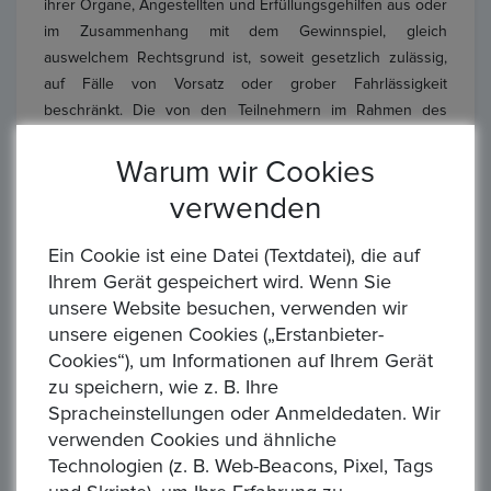
ihrer Organe, Angestellten und Erfüllungsgehilfen aus oder
im Zusammenhang mit dem Gewinnspiel, gleich
auswelchem Rechtsgrund ist, soweit gesetzlich zulässig,
auf Fälle von Vorsatz oder grober Fahrlässigkeit
beschränkt. Die von den Teilnehmern im Rahmen des
Gewinnspiels angegebenen personenbezogenen Daten
werden von Epoxa GmbH Co Kg ausschließlich zum
Warum wir Cookies
Zwecke der Durchführung und Abwicklung der Aktion
verwenden
erhoben, gespeichert, genutzt sowie – etwa zum Zwecke
der Gewinnzustellung – an Dritte weitergegeben. Eine
Ein Cookie ist eine Datei (Textdatei), die auf
weitergehende Verwendung findet nicht statt.
Ihrem Gerät gespeichert wird. Wenn Sie
Verantwortliche Stelle im Sinne der geltenden
unsere Website besuchen, verwenden wir
Datenschutzgesetze ist die Epoxa GmbH Co Kg, Auf der
unsere eigenen Cookies („Erstanbieter-
Hatterwiese 8, 63322 Rödermark.
Cookies“), um Informationen auf Ihrem Gerät
zu speichern, wie z. B. Ihre
Der Rechtsweg ist ausgeschlossen.
Spracheinstellungen oder Anmeldedaten. Wir
verwenden Cookies und ähnliche
Technologien (z. B. Web-Beacons, Pixel, Tags