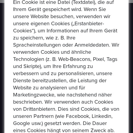
Ein Cookie ist eine Datei (Textdatei), die auf
Ihrem Gerät gespeichert wird. Wenn Sie
unsere Website besuchen, verwenden wir
unsere eigenen Cookies („Erstanbieter-
Cookies“), um Informationen auf Ihrem Gerät
zu speichern, wie z. B. Ihre
Spracheinstellungen oder Anmeldedaten. Wir
Epoxa ist eine Online-Plattform, mit der Benutzer
verwenden Cookies und ähnliche
Münzen, Medaillen, Edelmetalle und andere
Technologien (z. B. Web-Beacons, Pixel, Tags
Sammlerstücke auf einer E-Auction-Plattform in den
und Skripte), um Ihre Erfahrung zu
Formaten Jetzt kaufen / Angebot / Gebot kaufen und
verbessern und zu personalisieren, unsere
verkaufen können. Epoxa bietet zusätzlich einen
Dienste bereitzustellen, die Leistung der
Umtauschservice von DM zu EUR an. Mit diesem
Website zu analysieren und für
Service können Personen, die sich weit entfernt von
Marketingzwecke, wie nachstehend näher
den regionalen Standorten der Bundesbank befinden
beschrieben. Wir verwenden auch Cookies
(www.ezb.europa.eu), ihre DM-Währung in Euro
von Drittanbietern. Dies sind Cookies, die von
umtauschen.
unseren Partnern (wie Facebook, Linkedin,
Google usw.) gesetzt werden. Die Dauer
eines Cookies hängt von seinem Zweck ab.