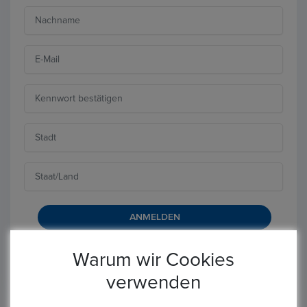
Warum wir Cookies
Haben Sie bereits einen Konto??
Anmelden
verwenden