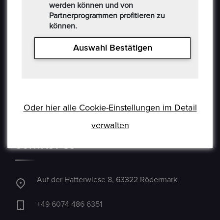
werden können und von
Verkäufer Richtlinien
Partnerprogrammen profitieren zu
können.
Impressum
Auswahl Bestätigen
Kommissionsgebühren
Allgemeine Bestimmungen
Social-Media AGB
Haftungsausschluss
Oder hier alle Cookie-Einstellungen im Detail
verwalten
Cookie
CONTACT US
Auf der Hatterwiese 8, 63322 Rödermark
+49 6074 486 6351