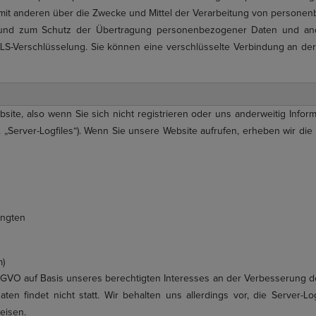
m mit anderen über die Zwecke und Mittel der Verarbeitung von persone
 und zum Schutz der Übertragung personenbezogener Daten und andere
LS-Verschlüsselung. Sie können eine verschlüsselte Verbindung an der
ite, also wenn Sie sich nicht registrieren oder uns anderweitig Infor
. „Server-Logfiles“). Wenn Sie unsere Website aufrufen, erheben wir die 
angten
m)
 DSGVO auf Basis unseres berechtigten Interesses an der Verbesserung der
 findet nicht statt. Wir behalten uns allerdings vor, die Server-Log
eisen.