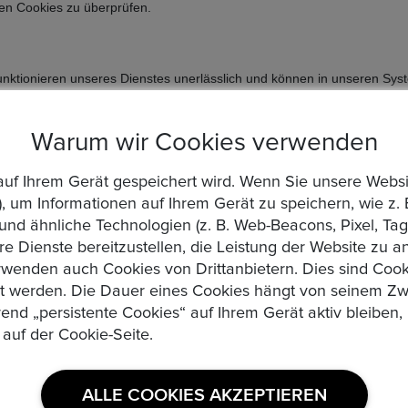
en Cookies zu überprüfen.
Funktionieren unseres Dienstes unerlässlich und können in unseren Sy
 Sicherheit, Verbindungsstabilität usw. zu aktivieren. Sie können Ihren
 aber dies kann die Funktionsweise der Website beeinträchtigen.
Warum wir Cookies verwenden
ten beliebt sind und wie sich Besucher auf der Website bewegen. Wir 
der Website zu messen und zu verbessern.
die auf Ihrem Gerät gespeichert wird. Wenn Sie unsere We
Werbepartner verwalten unsere Werbung auf anderen Websites. Solche 
, um Informationen auf Ihrem Gerät zu speichern, wie z. 
asierend auf Ihren Interessen und Vorlieben bereitzustellen.
d ähnliche Technologien (z. B. Web-Beacons, Pixel, Tags
re Dienste bereitzustellen, die Leistung der Website zu 
s auch personenbezogene Daten verarbeitet werden, erfolgt die Verarb
wenden auch Cookies von Drittanbietern. Dies sind Cooki
Abs. 1 lit. f DSGVO zur Wahrung unserer berechtigten Interessen an d
zt werden. Die Dauer eines Cookies hängt von seinem Zw
g des Seitenbesuchs. Wir arbeiten ggf. mit Werbepartnern zusammen, d
rend „persistente Cookies“ auf Ihrem Gerät aktiv bleibe
 auf der Cookie-Seite.
rem Besuch unserer Website auch Cookies von Partnerunternehmen
bepartnern zusammenarbeiten, werden Sie über den Einsatz derartig
ALLE COOKIES AKZEPTIEREN
e individuell und gesondert informiert. Bitte beachten Sie, dass Sie 