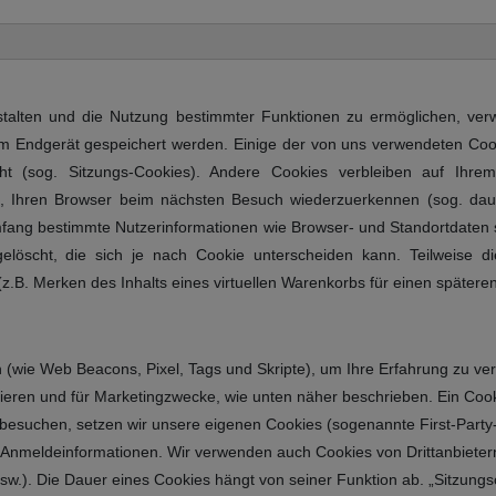
stalten und die Nutzung bestimmter Funktionen zu ermöglichen, ver
hrem Endgerät gespeichert werden. Einige der von uns verwendeten Co
cht (sog. Sitzungs-Cookies). Andere Cookies verbleiben auf Ihr
n), Ihren Browser beim nächsten Besuch wiederzuerkennen (sog. dau
mfang bestimmte Nutzerinformationen wie Browser- und Standortdaten
elöscht, die sich je nach Cookie unterscheiden kann. Teilweise 
(z.B. Merken des Inhalts eines virtuellen Warenkorbs für einen spätere
(wie Web Beacons, Pixel, Tags und Skripte), um Ihre Erfahrung zu ver
sieren und für Marketingzwecke, wie unten näher beschrieben. Ein Cookie
besuchen, setzen wir unsere eigenen Cookies (sogenannte First-Party
r Anmeldeinformationen. Wir verwenden auch Cookies von Drittanbieter
w.). Die Dauer eines Cookies hängt von seiner Funktion ab. „Sitzungs