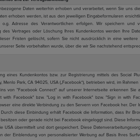
nbezogene Daten weiterhin erhoben und verarbeitet, wenn Sie uns die
ten erhoben werden, ist aus den jeweiligen Eingabeformularen ersichtli
o.g. Adresse des Verantwortlichen erfolgen. Wir speichern und 
ng des Vertrages oder Löschung Ihres Kundenkontos werden Ihre Daten
eser Fristen gelöscht, sofern Sie nicht ausdrücklich in eine weitere
nserer Seite vorbehalten wurde, über die wir Sie nachstehend entspre
ung eines Kundenkontos bzw. zur Registrierung mittels des Social P
, Menlo Park, CA 94025, USA („Facebook“), betrieben wird, im Rahmen d
lugins von "Facebook Connect" auf unserer Internetseite erkennen Si
t with Facebook" bzw. "Log in with Facebook" bzw. "Sign in with Fac
r Browser eine direkte Verbindung zu den Servern von Facebook her. Der 
 Durch diese Einbindung erhält Facebook die Information, dass Ihr Br
besitzen oder gerade nicht bei Facebook eingeloggt sind. Diese Informat
e USA übermittelt und dort gespeichert. Diese Datenverarbeitungsvorg
n der Einblendung von personalisierter Werbung auf Basis Ihres Sur