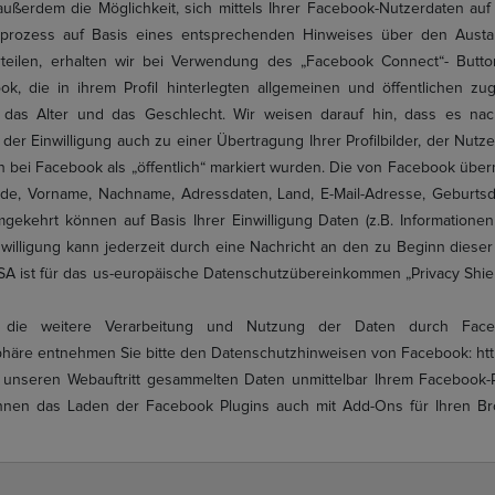
ußerdem die Möglichkeit, sich mittels Ihrer Facebook-Nutzerdaten auf 
prozess auf Basis eines entsprechenden Hinweises über den Austa
erteilen, erhalten wir bei Verwendung des „Facebook Connect“- Butt
k, die in ihrem Profil hinterlegten allgemeinen und öffentlichen zu
ld, das Alter und das Geschlecht. Wir weisen darauf hin, dass es 
r Einwilligung auch zu einer Übertragung Ihrer Profilbilder, der Nut
n bei Facebook als „öffentlich“ markiert wurden. Die von Facebook über
, Vorname, Nachname, Adressdaten, Land, E-Mail-Adresse, Geburtsdat
kehrt können auf Basis Ihrer Einwilligung Daten (z.B. Informationen 
inwilligung kann jederzeit durch eine Nachricht an den zu Beginn dies
SA ist für das us-europäische Datenschutzübereinkommen „Privacy Shield“
ie weitere Verarbeitung und Nutzung der Daten durch Faceb
sphäre entnehmen Sie bitte den Datenschutzhinweisen von Facebook: ht
unseren Webauftritt gesammelten Daten unmittelbar Ihrem Facebook-P
nen das Laden der Facebook Plugins auch mit Add-Ons für Ihren Brow