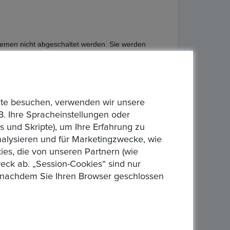
stemen nicht abgeschaltet werden. Sie werden
 Browser jederzeit so einstellen, dass er diese
verwenden sie, um Besuche zu zählen,
bsite besuchen, verwenden wir unsere
Drittanbieter verwenden Cookies über unsere
B. Ihre Spracheinstellungen oder
 und Skripte), um Ihre Erfahrung zu
analysieren und für Marketingzwecke, wie
eitung gemäß Art. 6 Abs. 1 lit. b DSGVO entweder
es, die von unseren Partnern (wie
er bestmöglichen Funktionalität der Website sowie
eck ab. „Session-Cookies“ sind nur
ie uns helfen, das Internetangebot für Sie
n, nachdem Sie Ihren Browser geschlossen
 auf Ihrer Festplatte gespeichert (Cookies von
er Cookies und den Umfang der jeweils erhobenen
Ihren Browser so einstellen können, dass Sie über