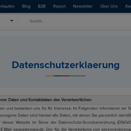
erkaufen
Blog
B2B
Report
Newsletter
Über Uns
Ko
Datenschutzerklaerung
ener Daten und Kontaktdaten des Verantwortlichen
chen und bedanken uns für Ihr Interesse. Im Folgenden informieren wi
zogene Daten sind hierbei alle Daten, mit denen Sie persönlich identif
auf dieser Website im Sinne der Datenschutz-Grundverordnung (DSGVO
 E-Mail: epoxa@epoxa.de. Der für die Verarbeitung von personenbezogen