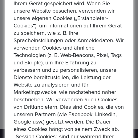
Ihrem Gerät gespeichert wird. Wenn Sie
unsere Website besuchen, verwenden wir
unsere eigenen Cookies („Erstanbieter-
Cookies“), um Informationen auf Ihrem Gerät
zu speichern, wie z. B. Ihre
Spracheinstellungen oder Anmeldedaten. Wir
Kaiserreich Münze 1/2 Mark 1907 3x 1 Mark 1876 u.
verwenden Cookies und ähnliche
1882
Technologien (z. B. Web-Beacons, Pixel, Tags
Preis : 90,00 €
und Skripte), um Ihre Erfahrung zu
Gut erhalten Etwas verschmutzt...
verbessern und zu personalisieren, unsere
Dienste bereitzustellen, die Leistung der
Website zu analysieren und für
Marketingzwecke, wie nachstehend näher
beschrieben. Wir verwenden auch Cookies
Anzahl von Artikeln:
14
/ Seiten
2
von
2
von Drittanbietern. Dies sind Cookies, die von
unseren Partnern (wie Facebook, Linkedin,
‹
1
2
›
Google usw.) gesetzt werden. Die Dauer
eines Cookies hängt von seinem Zweck ab.
„Session-Cookies“ sind nur während Ihrer