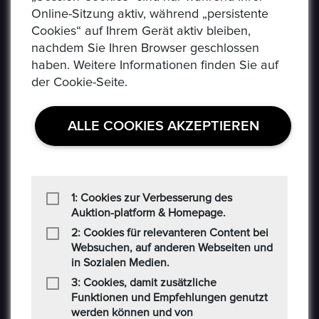
Online-Sitzung aktiv, während „persistente
Cookies“ auf Ihrem Gerät aktiv bleiben,
nachdem Sie Ihren Browser geschlossen
haben. Weitere Informationen finden Sie auf
der Cookie-Seite.
Epoxa ist eine Online-Plattform, mit der Benutzer
Münzen, Medaillen, Edelmetalle und andere
Sammlerstücke auf einer E-Auction-Plattform in den
ALLE COOKIES AKZEPTIEREN
Formaten Jetzt kaufen / Angebot / Gebot kaufen und
verkaufen können. Epoxa bietet zusätzlich einen
Umtauschservice von DM zu EUR an. Mit diesem
Service können Personen, die sich weit entfernt von
1: Cookies zur Verbesserung des
den regionalen Standorten der Bundesbank befinden
Auktion-platform & Homepage.
(www.ezb.europa.eu), ihre DM-Währung in Euro
2: Cookies für relevanteren Content bei
umtauschen.
Websuchen, auf anderen Webseiten und
in Sozialen Medien.
3: Cookies, damit zusätzliche
Funktionen und Empfehlungen genutzt
werden können und von