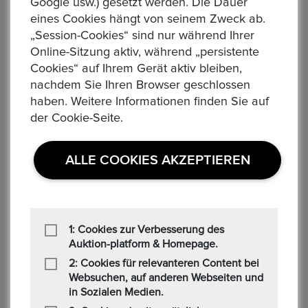
Google usw.) gesetzt werden. Die Dauer
eines Cookies hängt von seinem Zweck ab.
„Session-Cookies“ sind nur während Ihrer
Online-Sitzung aktiv, während „persistente
Cookies“ auf Ihrem Gerät aktiv bleiben,
nachdem Sie Ihren Browser geschlossen
DEUTSCHES KAISERREICH. PREUSSEN, Wilhelm II.,
haben. Weitere Informationen finden Sie auf
1888-1918. 10 Mark 1906 A. 3,58 gr. Feingold
der Cookie-Seite.
Aktuelles Gebot :
1,00 €
Alle Gebote:
1
ALLE COOKIES AKZEPTIEREN
Höchstbietender :
M*****n
Zeit: :
2 days 04:43:43
DEUTSCHES KAISERREICH. Preussen, Wilhelm II. 1888-1918
10 Mark 1906 A - Münzstätte Berlin Gewicht: 3,99g Material:
1: Cookies zur Verbesserung des
900/1.000 Gold Feingewicht: 3,58g Erhaltung: sehr schön ...
Auktion-platform & Homepage.
2: Cookies für relevanteren Content bei
Websuchen, auf anderen Webseiten und
in Sozialen Medien.