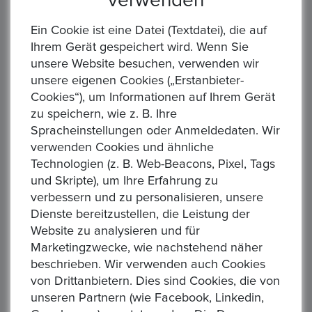
verwenden
Ein Cookie ist eine Datei (Textdatei), die auf
Ihrem Gerät gespeichert wird. Wenn Sie
unsere Website besuchen, verwenden wir
unsere eigenen Cookies („Erstanbieter-
Cookies“), um Informationen auf Ihrem Gerät
zu speichern, wie z. B. Ihre
DEUTSCHES KAISERREICH. PREUSSEN, Wilhelm I.,
Spracheinstellungen oder Anmeldedaten. Wir
1871-1888. 10 Mark 1873 A. 3,58 gr. Feingold
verwenden Cookies und ähnliche
Aktuelles Gebot :
1,00 €
Technologien (z. B. Web-Beacons, Pixel, Tags
Alle Gebote:
1
und Skripte), um Ihre Erfahrung zu
Höchstbietender :
M*****n
verbessern und zu personalisieren, unsere
Zeit: :
2 days 04:45:43
Dienste bereitzustellen, die Leistung der
Website zu analysieren und für
DEUTSCHES KAISERREICH. Preussen, Wilhelm I. Kaiser 1871-
Marketingzwecke, wie nachstehend näher
1888 10 Mark 1873 A - Münzstätte Berlin Gewicht: 3,99g
beschrieben. Wir verwenden auch Cookies
Material: 900/1.000 Gold Feingewicht: 3,58g Erhaltung:
von Drittanbietern. Dies sind Cookies, die von
präge...
unseren Partnern (wie Facebook, Linkedin,