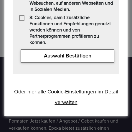
Websuchen, auf anderen Webseiten und
Zustand entnehmen Sie bitte den Fotografien der Medaille.
in Sozialen Medien.
Erhalt...
3: Cookies, damit zusätzliche
Funktionen und Empfehlungen genutzt
werden können und von
Partnerprogrammen profitieren zu
können.
Anzahl von Artikeln:
7
/ Seiten
1
von
1
Auswahl Bestätigen
Oder hier alle Cookie-Einstellungen im Detail
Epoxa ist eine Online-Plattform, mit der Benutzer
verwalten
Münzen, Medaillen, Edelmetalle und andere
Sammlerstücke auf einer E-Auction-Plattform in den
Formaten Jetzt kaufen / Angebot / Gebot kaufen und
verkaufen können. Epoxa bietet zusätzlich einen