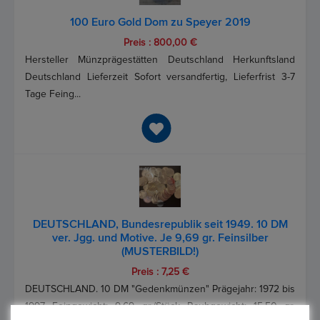
100 Euro Gold Dom zu Speyer 2019
Preis : 800,00 €
Hersteller Münzprägestätten Deutschland Herkunftsland
Deutschland Lieferzeit Sofort versandfertig, Lieferfrist 3-7
Tage Feing...
DEUTSCHLAND, Bundesrepublik seit 1949. 10 DM
ver. Jgg. und Motive. Je 9,69 gr. Feinsilber
(MUSTERBILD!)
Preis : 7,25 €
DEUTSCHLAND. 10 DM "Gedenkmünzen" Prägejahr: 1972 bis
1997 Feingewicht: 9,69 gr./Stück Rauhgewicht: 15,50 gr.