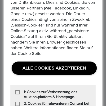
von Drittanbietern. Dies sind Cookies, die von
unseren Partnern (wie Facebook, Linkedin,
100-Euro-Goldmünze 2019 G "UNESCO Welterbe -
Google usw.) gesetzt werden. Die Dauer
Dom zu Speyer" NEU - Etui + Zertifikat
eines Cookies hängt von seinem Zweck ab.
Preis : 825,00 €
„Session-Cookies“ sind nur während Ihrer
100-Euro-Goldmünze 2019 G "UNESCO Welterbe - Dom zu
Online-Sitzung aktiv, während „persistente
Speyer" Etui+Zertifikat Die Münze ist die 16. Ausgabe im
Cookies“ auf Ihrem Gerät aktiv bleiben,
Rahmen einer 2003 begonnenen mehrjährigen Serie von 1...
nachdem Sie Ihren Browser geschlossen
haben. Weitere Informationen finden Sie auf
der Cookie-Seite.
ALLE COOKIES AKZEPTIEREN
75 JAHRE DAIMLER BENZ - Gottlieb Daimler und
Karl Benz
1: Cookies zur Verbesserung des
Preis : 30,00 €
Auktion-platform & Homepage.
75 JAHRE DAIMLER BENZ - Gottlieb Daimler und Karl Benz
2: Cookies für relevanteren Content bei
Es handelt sich um eine Silbermedaille von 1961. Den