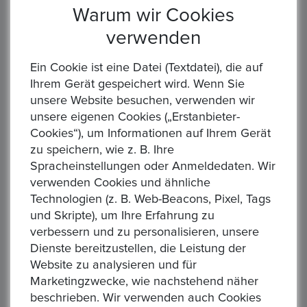
Material: 625/1.000 Silber Erhaltung: Vorzüg...
Warum wir Cookies
verwenden
Ein Cookie ist eine Datei (Textdatei), die auf
Ihrem Gerät gespeichert wird. Wenn Sie
unsere Website besuchen, verwenden wir
unsere eigenen Cookies („Erstanbieter-
100-Euro-Goldmünze 2019 G "UNESCO Welterbe -
Cookies“), um Informationen auf Ihrem Gerät
Dom zu Speyer" NEU - Etui + Zertifikat
zu speichern, wie z. B. Ihre
Preis : 825,00 €
Spracheinstellungen oder Anmeldedaten. Wir
100-Euro-Goldmünze 2019 G "UNESCO Welterbe - Dom zu
verwenden Cookies und ähnliche
Speyer" Etui+Zertifikat Die Münze ist die 16. Ausgabe im
Technologien (z. B. Web-Beacons, Pixel, Tags
Rahmen einer 2003 begonnenen mehrjährigen Serie von 1...
und Skripte), um Ihre Erfahrung zu
verbessern und zu personalisieren, unsere
Dienste bereitzustellen, die Leistung der
Website zu analysieren und für
Marketingzwecke, wie nachstehend näher
beschrieben. Wir verwenden auch Cookies