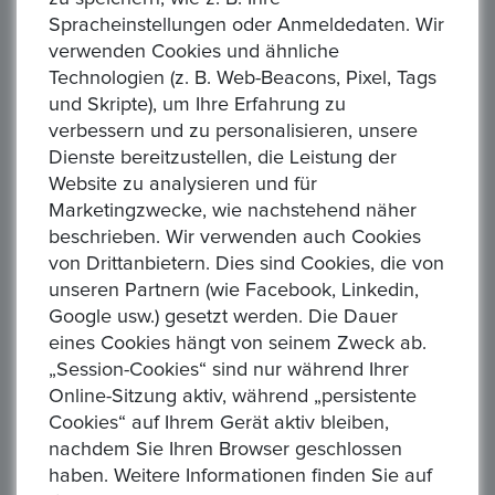
Spracheinstellungen oder Anmeldedaten. Wir
§ 11 Rücknahme von Auktionen
verwenden Cookies und ähnliche
Der Verkäufer kann auch eine gestartete Auktion
Technologien (z. B. Web-Beacons, Pixel, Tags
vorzeitig beenden, solange noch kein Gebot
und Skripte), um Ihre Erfahrung zu
abgegeben wurde. Sobald ein Gebot abgegeben
verbessern und zu personalisieren, unsere
wurde, kann eine Auktion nicht mehr vorzeitig beendet
Dienste bereitzustellen, die Leistung der
werden.
Website zu analysieren und für
Marketingzwecke, wie nachstehend näher
beschrieben. Wir verwenden auch Cookies
§ 12 Bieten
von Drittanbietern. Dies sind Cookies, die von
Jeder Bieter kann bei einer Auktion ein dem Anbieter
unseren Partnern (wie Facebook, Linkedin,
und anderen Bietern unbekanntes Maximalgebot
Google usw.) gesetzt werden. Die Dauer
abgeben, das den Höchstbetrag darstellt, den der
eines Cookies hängt von seinem Zweck ab.
Bieter bereit ist für den Artikel zu bezahlen. Bieten
andere Nutzer auf den Artikel wird das aktuelle Gebot
„Session-Cookies“ sind nur während Ihrer
automatisch schrittweise erhöht, sodass der Bieter so
Online-Sitzung aktiv, während „persistente
lange Höchstbietender bleibt, bis sein Maximalgebot
Cookies“ auf Ihrem Gerät aktiv bleiben,
von einem anderen Nutzer überboten wurde.
nachdem Sie Ihren Browser geschlossen
Solange ein Artikel in einer Auktion angeboten wird,
haben. Weitere Informationen finden Sie auf
darf ein Nutzer den Bietern, die auf diesen Artikel