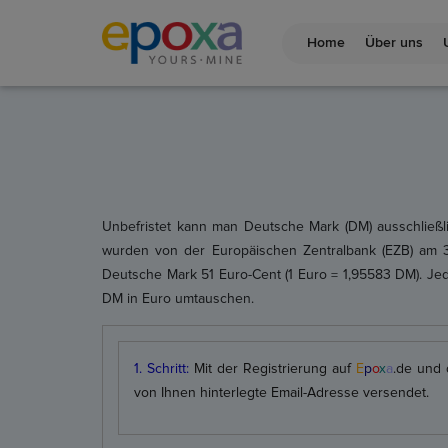
Home
Über uns
Unbefristet kann man Deutsche Mark (DM) ausschließl
wurden von der Europäischen Zentralbank (EZB) am 31
Deutsche Mark 51 Euro-Cent (1 Euro = 1,95583 DM). Je
DM in Euro umtauschen.
1. Schritt:
Mit der Registrierung auf ‪
E
p
o
x
a
.
de
und d
von Ihnen hinterlegte Email-Adresse versendet.