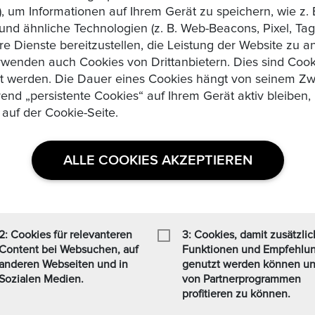
, um Informationen auf Ihrem Gerät zu speichern, wie z. 
d ähnliche Technologien (z. B. Web-Beacons, Pixel, Tags
re Dienste bereitzustellen, die Leistung der Website zu 
wenden auch Cookies von Drittanbietern. Dies sind Cooki
zt werden. Die Dauer eines Cookies hängt von seinem Zw
rend „persistente Cookies“ auf Ihrem Gerät aktiv bleibe
 auf der Cookie-Seite.
E
P
O
X
A
DM
-
EUR
UMRECHNER
ALLE COOKIES AKZEPTIEREN
diesem Betrag sind die 5% Epoxa Bearbeitungsgebühren bereits abge
Zu
2: Cookies für relevanteren
3: Cookies, damit zusätzli
Content bei Websuchen, auf
Funktionen und Empfehlu
anderen Webseiten und in
genutzt werden können u
Sozialen Medien.
von Partnerprogrammen
profitieren zu können.