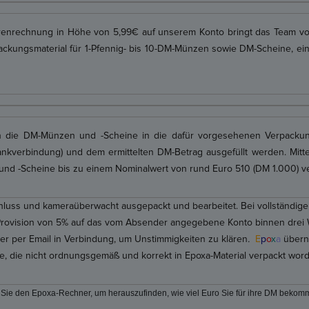
enrechnung in Höhe von 5,99€ auf unserem Konto bringt das Team v
ckungsmaterial für 1-Pfennig- bis 10-DM-Münzen sowie DM-Scheine, ein
 die DM-Münzen und -Scheine in die dafür vorgesehenen Verpackung
nkverbindung) und dem ermittelten DM-Betrag ausgefüllt werden. Mitt
und -Scheine bis zu einem Nominalwert von rund Euro 510 (DM 1.000) v
hluss und kameraüberwacht ausgepackt und bearbeitet. Bei vollständi
Provision von 5% auf das vom Absender angegebene Konto binnen drei
r per Email in Verbindung, um Unstimmigkeiten zu klären
.
E
p
o
x
a
überni
e, die nicht ordnungsgemäß und korrekt in Epoxa-Material verpackt word
Sie den Epoxa-Rechner, um herauszufinden, wie viel Euro Sie für ihre DM bekom