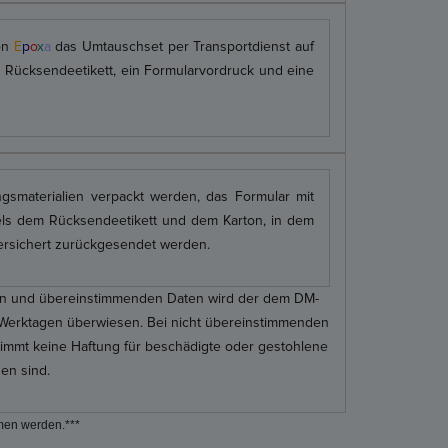
on
E
p
o
x
a
das Umtauschset per Transportdienst auf
 Rücksendeetikett, ein Formularvordruck und eine
smaterialien verpackt werden, das Formular mit
els dem Rücksendeetikett und dem Karton, in dem
ersichert zurückgesendet werden.
gen und übereinstimmenden Daten wird der dem DM-
 Werktagen überwiesen. Bei nicht übereinstimmenden
mmt keine Haftung für beschädigte oder gestohlene
en sind.
men werden.***