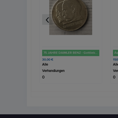
‹
75 JAHRE DAIMLER BENZ - Gottlieb Daimler und Karl Benz
Äquatorial Guinea 7000 Franken, 1993 Dinosaurier Jura - Plateosaurus
Se
150,00 €
3.5
Alle
All
Verhandlungen
Ve
0
0