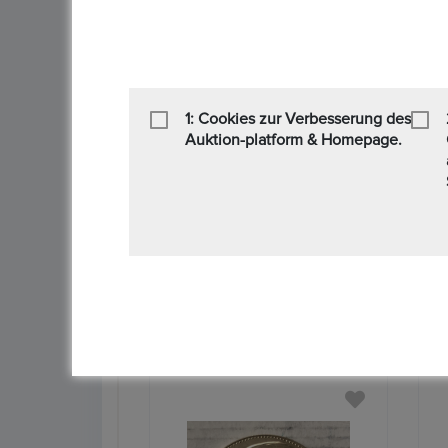
Artikelstandort :
Frankfurt-Main
Lieferzeit :
5 Tage
Rücknahmegarantie :
Privatverkauf, keine Rüc
1: Cookies zur Verbesserung des
Art des Verkäufers :
Privatverkäufer
Auktion-platform & Homepage.
Art der Steuer :
Keine zusätzliche Steuer
Sendung :
DHL,Hermes
Zahlung :
, Paypal