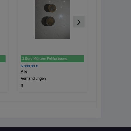
›
Denarius - Tiberius PONTIF MAXIM **Kopie**
100,00 €
45,00 €
Alle
Alle
Verhandlungen
Verhandlungen
1
3