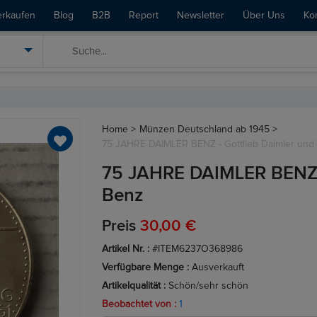
erkaufen
Blog
B2B
Report
Newsletter
Über Uns
Ko
Home >
Münzen Deutschland ab 1945 >
75 JAHRE DAIMLER BENZ - Gottlieb Daimler und 
75 JAHRE DAIMLER BENZ - 
Benz
Preis
30,00 €
Artikel Nr. :
#ITEM6237O368986
Verfügbare Menge :
Ausverkauft
Artikelqualität :
Schön/sehr schön
Beobachtet von :
1