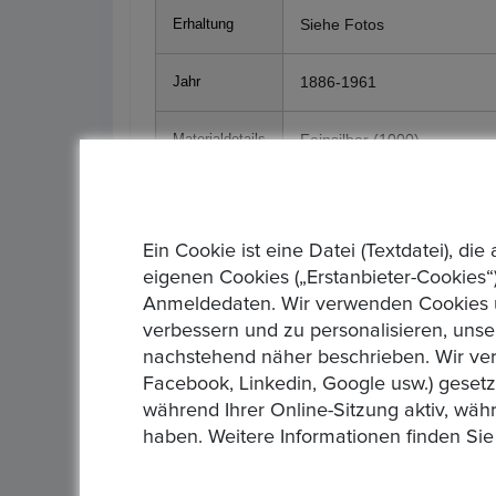
Siehe Fotos
Erhaltung
1886-1961
Jahr
Feinsilber (1000)
Materialdetails
24,7g
Gewicht (G)
Ein Cookie ist eine Datei (Textdatei), 
Durchmesser
40mm
(Mm)
eigenen Cookies („Erstanbieter-Cookies“)
Anmeldedaten. Wir verwenden Cookies un
Ihr Gebot ist bindend und der Artikel wird so w
verbessern und zu personalisieren, unse
unter Ausschluss jeder Gewährleistung und ohn
nachstehend näher beschrieben. Wir ver
abgegeben wurden akzeptieren die oben genannte
Facebook, Linkedin, Google usw.) geset
auch wirklich kaufen möchten. Wenn Sie bei En
während Ihrer Online-Sitzung aktiv, wäh
abgeschlossen. Mit dem Erwerb dieses Artikels
haben. Weitere Informationen finden Sie
gesetzlichen Gewährleistung auch keine Gewährl