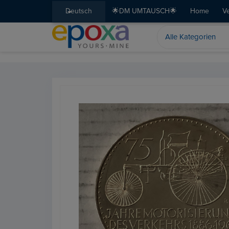
Deutsch
🌟DM UMTAUSCH🌟
Home
V