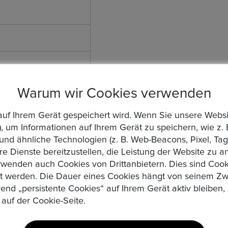
Warum wir Cookies verwenden
die auf Ihrem Gerät gespeichert wird. Wenn Sie unsere We
, um Informationen auf Ihrem Gerät zu speichern, wie z. 
d ähnliche Technologien (z. B. Web-Beacons, Pixel, Tags
ie angeboten von Privat verkauft. Der Bieter erklärt sich mit der Ab
re Dienste bereitzustellen, die Leistung der Website zu 
e Rücknahme erfolgt und Irrtümer dem Verkäufer vorbehalten sind un
wenden auch Cookies von Drittanbietern. Dies sind Cooki
n Bedingungen, auf jegliche Garantieansprüche gegen mich zu verzich
zt werden. Die Dauer eines Cookies hängt von seinem Zw
de der Angebotszeit Höchstbietender sind, haben Sie einen rechtsve
rend „persistente Cookies“ auf Ihrem Gerät aktiv bleibe
 verzichtet der Käufer ausdrücklich auf das neue EU-Garantierecht.
 auf der Cookie-Seite.
eistung bei unversichertem Versand.