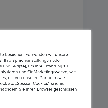
bsite besuchen, verwenden wir unsere
B. Ihre Spracheinstellungen oder
 und Skripte), um Ihre Erfahrung zu
gabe eines Gebot einverstanden, dass der Verkauf
analysieren und für Marketingzwecke, wie
d nicht zur Rücknahme verpflichten. Gebote die
es, die von unseren Partnern (wie
ten. Bieten Sie bitte nur, wenn Sie den Artikel
eck ab. „Session-Cookies“ sind nur
rbindlichen Vertrag über den Kauf des Artikels
n, nachdem Sie Ihren Browser geschlossen
 Es ist ein Privatverkauf unter Ausschluss der