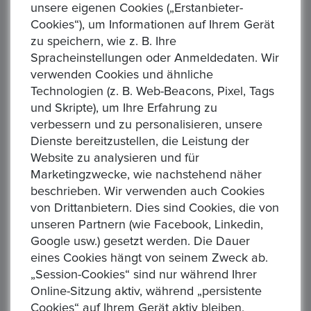
unsere eigenen Cookies („Erstanbieter-
Art des Verkäufers :
Privatverkäufer
Cookies“), um Informationen auf Ihrem Gerät
zu speichern, wie z. B. Ihre
Art der Steuer :
Keine zusätzliche Steuer
Spracheinstellungen oder Anmeldedaten. Wir
Sendung :
DHL,DPD,GLS
verwenden Cookies und ähnliche
Technologien (z. B. Web-Beacons, Pixel, Tags
Zahlung :
, Banküberweisung , Paypal
und Skripte), um Ihre Erfahrung zu
verbessern und zu personalisieren, unsere
AGB/Datenschutz :
Allgemeine Geschäftsbedingungen 1.
Dienste bereitzustellen, die Leistung der
Geltungsberei ...
Read More
Website zu analysieren und für
Marketingzwecke, wie nachstehend näher
Ähnliche Produkte
beschrieben. Wir verwenden auch Cookies
von Drittanbietern. Dies sind Cookies, die von
unseren Partnern (wie Facebook, Linkedin,
Google usw.) gesetzt werden. Die Dauer
eines Cookies hängt von seinem Zweck ab.
„Session-Cookies“ sind nur während Ihrer
Online-Sitzung aktiv, während „persistente
Cookies“ auf Ihrem Gerät aktiv bleiben,