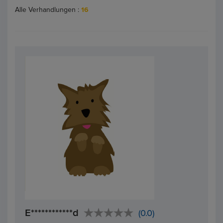
Alle Verhandlungen :
16
E************d
(0.0)