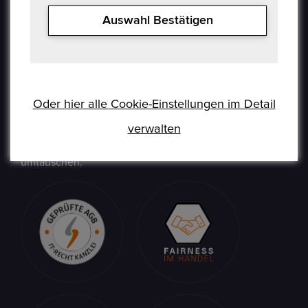
Epoxa ist eine Online-Plattform, mit der Benutzer
Auswahl Bestätigen
Münzen, Medaillen, Edelmetalle und andere
Sammlerstücke auf einer E-Auction-Plattform in den
Formaten Jetzt kaufen / Angebot / Gebot kaufen und
verkaufen können. Epoxa bietet zusätzlich einen
Umtauschservice von DM zu EUR an. Mit diesem
Oder hier alle Cookie-Einstellungen im Detail
Service können Personen, die sich weit entfernt von
verwalten
den regionalen Standorten der Bundesbank befinden
(www.ezb.europa.eu), ihre DM-Währung in Euro
umtauschen.