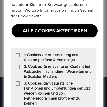
‹
›
nachdem Sie Ihren Browser geschlossen
haben. Weitere Informationen finden Sie auf
der Cookie-Seite.
75 JAHRE DAIMLER BENZ - Gottlieb Daimler und Karl Benz
Äquatorial Guinea 7000 Franken, 1993 Dinosaurier Jura - Plateosaurus
Se
ALLE COOKIES AKZEPTIEREN
150,00 €
3.5
Alle Verhandlungen
All
0
0
1: Cookies zur Verbesserung des
Auktion-platform & Homepage.
2: Cookies für relevanteren Content bei
Websuchen, auf anderen Webseiten und
in Sozialen Medien.
3: Cookies, damit zusätzliche
Funktionen und Empfehlungen genutzt
werden können und von
Partnerprogrammen profitieren zu
können.