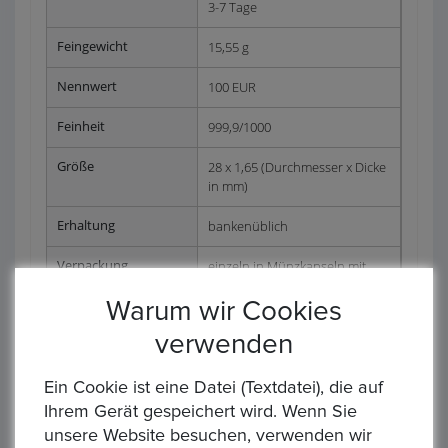
3-7 Tage
Feingewicht
15,55 g
Nennwert
100 EUR
Feinheit
999,9/1000
Größe
28 x 1,65 (Durchmesser x Dicke
in mm)
Erhaltung
bankenüblich
Verpackung
einzeln in Münzkapseln mit
Etui und Zertifikat
Warum wir Cookies
verwenden
Artikelstandort :
Frankfurt
Lieferzeit :
1 Woche
Ein Cookie ist eine Datei (Textdatei), die auf
Ihrem Gerät gespeichert wird. Wenn Sie
Rücknahmegarantie :
Privatverkauf, keine Rücknahme
unsere Website besuchen, verwenden wir
oder Garantie