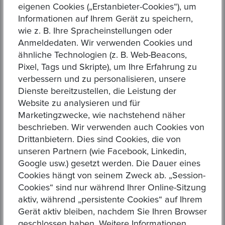
eigenen Cookies („Erstanbieter-Cookies“), um
03 Oct 2024
Informationen auf Ihrem Gerät zu speichern,
1
wie z. B. Ihre Spracheinstellungen oder
Anmeldedaten. Wir verwenden Cookies und
ähnliche Technologien (z. B. Web-Beacons,
kEMlzpAX
Pixel, Tags und Skripte), um Ihre Erfahrung zu
03 Oct 2024
verbessern und zu personalisieren, unsere
Dienste bereitzustellen, die Leistung der
1
Website zu analysieren und für
Marketingzwecke, wie nachstehend näher
beschrieben. Wir verwenden auch Cookies von
kEMlzpAX
Drittanbietern. Dies sind Cookies, die von
03 Oct 2024
unseren Partnern (wie Facebook, Linkedin,
Google usw.) gesetzt werden. Die Dauer eines
1
Cookies hängt von seinem Zweck ab. „Session-
Cookies“ sind nur während Ihrer Online-Sitzung
aktiv, während „persistente Cookies“ auf Ihrem
kEMlzpAX
Gerät aktiv bleiben, nachdem Sie Ihren Browser
03 Oct 2024
geschlossen haben. Weitere Informationen