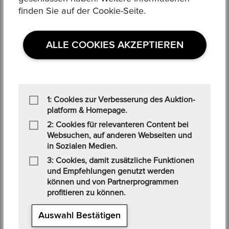
1
finden Sie auf der Cookie-Seite.
ALLE COOKIES AKZEPTIEREN
kEMlzpAX
03 Oct 2024
1
1: Cookies zur Verbesserung des Auktion-
platform & Homepage.
@@FiL2K
2: Cookies für relevanteren Content bei
03 Oct 2024
Websuchen, auf anderen Webseiten und
in Sozialen Medien.
1
3: Cookies, damit zusätzliche Funktionen
und Empfehlungen genutzt werden
können und von Partnerprogrammen
1????%2527%2522
profitieren zu können.
03 Oct 2024
Auswahl Bestätigen
1