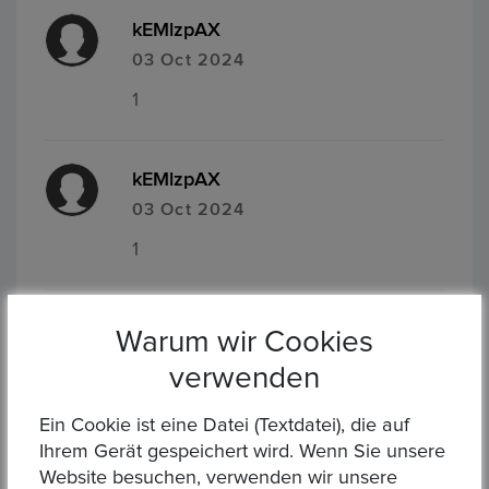
kEMlzpAX
03 Oct 2024
1
kEMlzpAX
03 Oct 2024
1
kEMlzpAX
Warum wir Cookies
03 Oct 2024
verwenden
1
Ein Cookie ist eine Datei (Textdatei), die auf
Ihrem Gerät gespeichert wird. Wenn Sie unsere
Website besuchen, verwenden wir unsere
kEMlzpAX