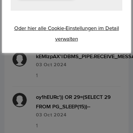
1'"
03 Oct 2024
Oder hier alle Cookie-Einstellungen im Detail
1
verwalten
kEMlzpAX'||DBMS_PIPE.RECEIVE_MESSAGE
03 Oct 2024
1
oy1hEURc')) OR 29=(SELECT 29
FROM PG_SLEEP(15))--
03 Oct 2024
1