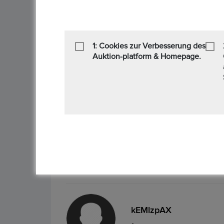
1
1: Cookies zur Verbesserung des
Auktion-platform & Homepage.
kEMlzpAX
1
kEMlzpAX
1
kEMlzpAX