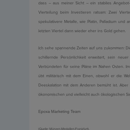
dass – aus meiner Sicht – ein stabiles Angebot-
Vierteilung beim Investieren ratsam: Zwei Viertel
spekulativere Metalle, wie Platin, Palladium und 
letzten Viertel dann wieder eher ins Gold gehen.
Ich sehe spannende Zeiten auf uns zukommen: Die
schillernde Persönlichkeit erweitert, sein neu
Verbündeten für seine Pläne im Nahen Osten. Im 
übt militärisch mit dem Einen, obwohl er die 
Deeskalation mit dem Anderen bemüht ist. Aber 
ökonomischen und vielleicht auch ökologischen Si
Epoxa Marketing Team
(Quelle: Münzen-Medaillen-Frankfurt).