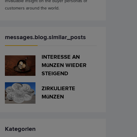
invaluable insight on the buyer personas of
customers around the world.
messages.blog.similar_posts
INTERESSE AN
MüNZEN WIEDER
STEIGEND
ZIRKULIERTE
MüNZEN
Kategorien