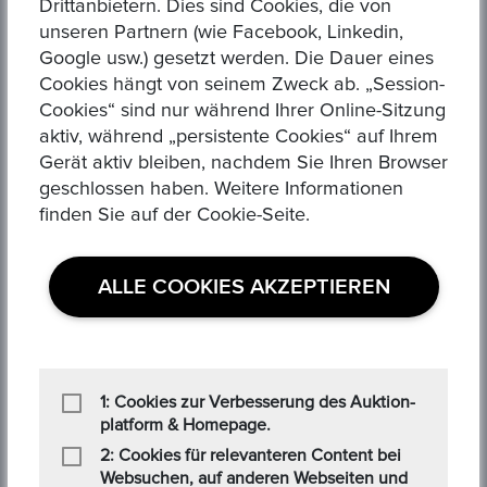
Drittanbietern. Dies sind Cookies, die von
Stichworte
unseren Partnern (wie Facebook, Linkedin,
Google usw.) gesetzt werden. Die Dauer eines
Cookies hängt von seinem Zweck ab. „Session-
Check blog
Coin
Old coin
Cookies“ sind nur während Ihrer Online-Sitzung
aktiv, während „persistente Cookies“ auf Ihrem
Coin market
New coin
Gerät aktiv bleiben, nachdem Sie Ihren Browser
geschlossen haben. Weitere Informationen
Cloud Technology
Data science
finden Sie auf der Cookie-Seite.
Next big technology
Future of the market
Digital market
Gold Coins
Gold
ALLE COOKIES AKZEPTIEREN
Tagss
Value
Wert
Münze
Edelmetall
Preciousmetals
1: Cookies zur Verbesserung des Auktion-
Investment
Investieren
Politics
platform & Homepage.
2: Cookies für relevanteren Content bei
Epoxa
Epoxaauctions
Websuchen, auf anderen Webseiten und