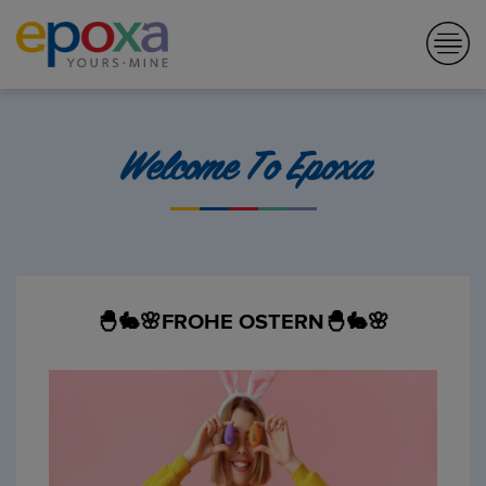
Welcome To Epoxa
🐣🐇🌸FROHE OSTERN🐣🐇🌸