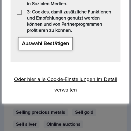
in Sozialen Medien.
Münzenmedaillenfrankfurt
Silber
3: Cookies, damit zusätzliche Funktionen
Maske
Maskenpflicht
Lockdown
und Empfehlungen genutzt werden
können und von Partnerprogrammen
Newyear
Christmas
Christmasgifts
profitieren zu können.
Weihnachten
Geschenk
Corona
Auswahl Bestätigen
Deutschemark
Dm
Euro
Epoxadmeuroumtausch
Exchange
Epoxadmexchange
Coins
Oder hier alle Cookie-Einstellungen im Detail
Münzhändler
Coindealers
verwalten
Edelmetall verkaufen
Selling precious metals
Sell gold
Sell silver
Olnline auctions