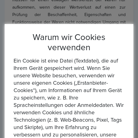
müssen für einen etwaigen Wertverlust der Waren nur
aufkommen, wenn dieser Wertverlust auf einen zur
Prüfung der Beschaffenheit, Eigenschaften und
Funktionsweise der Waren nicht notwendigen Umgang mit
ihnen zurückzuführen ist.
Warum wir Cookies
Muster-Widerrufsformular
verwenden
Wenn Sie den Vertrag widerrufen wollen, dann füllen Sie
Ein Cookie ist eine Datei (Textdatei), die auf
bitte dieses Formular aus und senden Sie es zurück.
Ihrem Gerät gespeichert wird. Wenn Sie
Epoxa Gmbh & Co. KG
unsere Website besuchen, verwenden wir
Auf der Hatterwiese 8, 63322 Rödermark
unsere eigenen Cookies („Erstanbieter-
E-Mail: service@epoxa.de
Cookies“), um Informationen auf Ihrem Gerät
Telefax: +49 (0)6074 48 66 352
zu speichern, wie z. B. Ihre
Spracheinstellungen oder Anmeldedaten. Wir
Hiermit widerrufe(n) ich/wir (*) den von mir/uns (*)
verwenden Cookies und ähnliche
abgeschlossenen Vertrag über den Kauf der folgenden
Technologien (z. B. Web-Beacons, Pixel, Tags
Waren (*): Bestellt am (*)/erhalten am (*) Name des/der
und Skripte), um Ihre Erfahrung zu
Verbraucher(s): Anschrift des/der Verbraucher(s):
verbessern und zu personalisieren, unsere
Unterschrift des/der Verbraucher(s) (nur bei Mitteilung auf