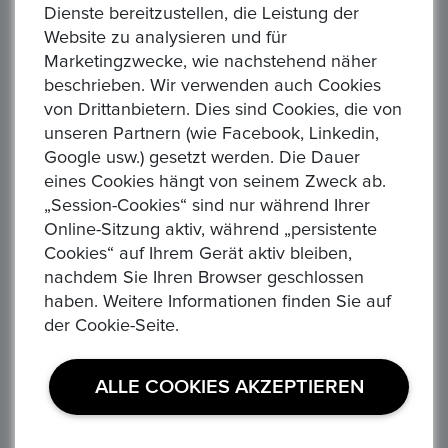
Dienste bereitzustellen, die Leistung der
Papier) Datum
Website zu analysieren und für
(*) Unzutreffendes streichen.
Marketingzwecke, wie nachstehend näher
Ende der Widerrufsbelehrung
beschrieben. Wir verwenden auch Cookies
von Drittanbietern. Dies sind Cookies, die von
Das Widerrufsrecht besteht nicht bei der Lieferung:
unseren Partnern (wie Facebook, Linkedin,
von Waren, die nicht vorgefertigt sind & für deren
Google usw.) gesetzt werden. Die Dauer
Herstellung eine individuelle Auswahl oder Bestimmung
eines Cookies hängt von seinem Zweck ab.
durch den Verbraucher maßgeblich ist oder die eindeutig
„Session-Cookies“ sind nur während Ihrer
auf die persönlichen Bedürfnisse des Verbrauchers
Online-Sitzung aktiv, während „persistente
zugeschnitten sind (z.b individualisierte Artikel),
Cookies“ auf Ihrem Gerät aktiv bleiben,
versiegelter Waren, die aus Gründen des
nachdem Sie Ihren Browser geschlossen
Gesundheitsschutzes oder der Hygiene nicht zur
haben. Weitere Informationen finden Sie auf
Rückgabe geeignet sind, wenn ihre Versiegelung nach der
der Cookie-Seite.
Lieferung entfernt wurde,
von Waren, wenn diese nach der Lieferung auf Grund ihrer
Beschaffenheit untrennbar mit anderen Gütern vermischt
ALLE COOKIES AKZEPTIEREN
wurden,
von Ton- oder Videoaufnahmen oder Computersoftware in