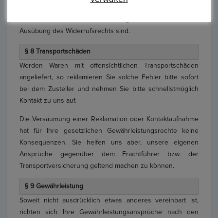
den vorstehenden Absätzen 2 und 3 genannten
Modalitäten nicht Voraussetzung für die wirksame
Ausübung des Widerrufsrechts sind.
§ 8 Transportschäden
Werden Waren mit offensichtlichen Transportschäden
angeliefert, so reklamieren Sie solche Fehler bitte sofort
bei dem Zusteller und nehmen Sie bitte schnellstmöglich
Kontakt zu uns auf.
Die Versäumung einer Reklamation oder Kontaktaufnahme
hat für Ihre gesetzlichen Gewährleistungsrechte keine
Konsequenzen. Sie helfen uns aber, unsere eigenen
Ansprüche gegenüber dem Frachtführer bzw. der
Transportversicherung geltend machen zu können.
§ 9 Gewährleistung
Soweit nicht ausdrücklich etwas anderes vereinbart ist,
richten sich Ihre Gewährleistungsansprüche nach den