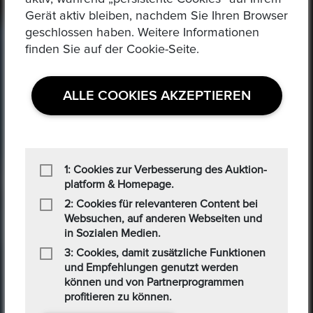
Epoxa bietet einen Umtauschservice von DM zu EUR an.
Gerät aktiv bleiben, nachdem Sie Ihren Browser
Mit diesem Service können Personen, die sich weit entfernt
geschlossen haben. Weitere Informationen
von den regionalen Standorten der Bundesbank befinden,
finden Sie auf der Cookie-Seite.
ihre DM-Währung in Euro von bequem Zuhause
umtauschen. Zusätzlich, bietet Epoxa eine Online-Plattform,
mit der Benutzer Münzen, Medaillen, Edelmetalle und
ALLE COOKIES AKZEPTIEREN
andere Sammlerstücke auf einer E-Auction-Plattform in den
Formaten Jetzt kaufen / Angebot / Gebot kaufen und
verkaufen können.
1: Cookies zur Verbesserung des Auktion-
MEHR ERFAHREN
platform & Homepage.
2: Cookies für relevanteren Content bei
Websuchen, auf anderen Webseiten und
in Sozialen Medien.
3: Cookies, damit zusätzliche Funktionen
und Empfehlungen genutzt werden
können und von Partnerprogrammen
profitieren zu können.